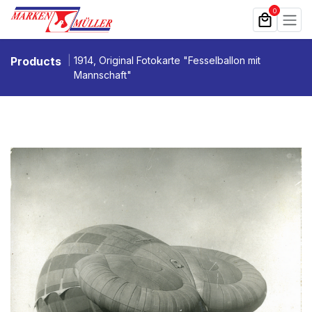
Zum Inhalt springen
0
Products
1914, Original Fotokarte "Fesselballon mit
Mannschaft"