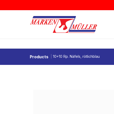
Zum Inhalt springen
BRIEFMARKEN
MÜNZEN & MEDAI
Products
10+10 Rp. Näfels, rötlichblau