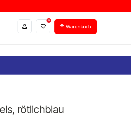
0
Warenkorb
ANKÄUFE
FEHLLISTEN-SERVICE
ls, rötlichblau