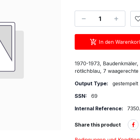
In den Warenkor
1970-1973, Baudenkmäler, n
rötlichblau, 7 waagerechte
Output Type:
gestempelt
SSN:
69
Internal Reference:
7350
Share this product
Bedingungen und Konditio