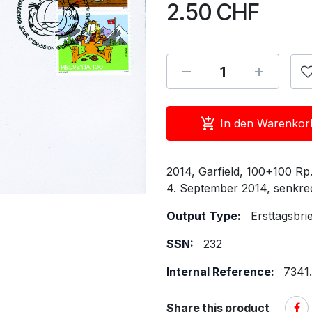
2.50
CHF
In den Warenkor
2014, Garfield, 100+100 R
4. September 2014, senkre
Output Type:
Ersttagsbri
SSN:
232
Internal Reference:
7341
Share this product