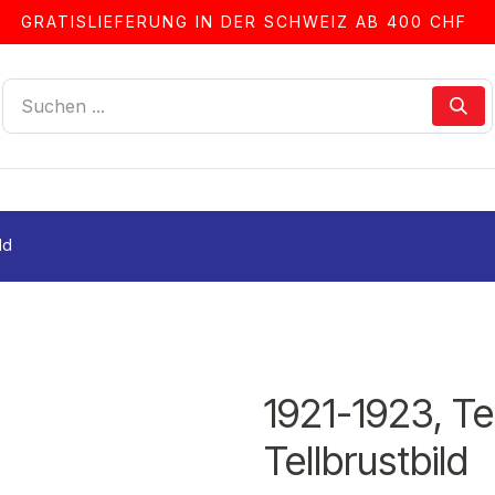
GRATISLIEFERUNG IN DER SCHWEIZ AB 400 CHF
LLEN
ALBEN & ZUBEHÖR
FRANKIERSERVICE
ld
1921-1923, Te
Tellbrustbild