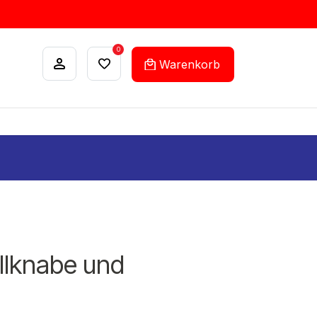
0
Warenkorb
ANKÄUFE
FEHLLISTEN-SERVICE
llknabe und