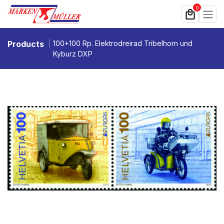
Zum Inhalt springen
0
Products
100+100 Rp. Elektrodreirad Tribelhorn und
Kyburz DXP