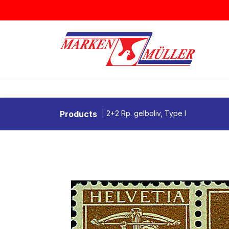
Zum Inhalt springen
BRIEFMARKEN
MÜNZEN & MEDAI
Products
2+2 Rp. gelboliv, Type I