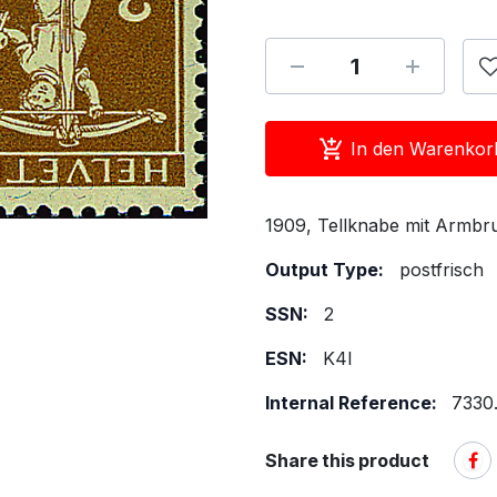
In den Warenkor
1909, Tellknabe mit Armbrus
Output Type:
postfrisch
SSN:
2
ESN:
K4I
Internal Reference:
7330.
Share this product