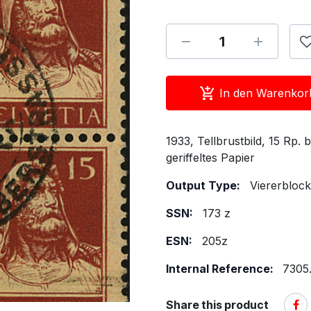
In den Warenkor
1933, Tellbrustbild, 15 Rp.
geriffeltes Papier
Output Type:
Viererblock
SSN:
173 z
ESN:
205z
Internal Reference:
7305.
Share this product