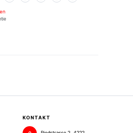
nen
ntie
KONTAKT
Riedstrasse 2, 4222