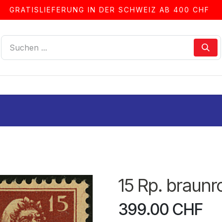
GRATISLIEFERUNG IN DER SCHWEIZ AB 400 CHF
LLEN
ALBEN & ZUBEHÖR
FRANKIERSERVICE
15 Rp. braunr
399.00
CHF