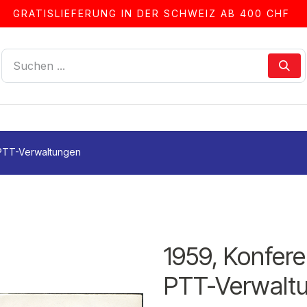
GRATISLIEFERUNG IN DER SCHWEIZ AB 400 CHF
LLEN
ALBEN & ZUBEHÖR
FRANKIERSERVICE
 PTT-Verwaltungen
1959, Konfer
PTT-Verwalt