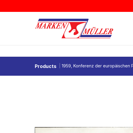
Zum Inhalt springen
BRIEFMARKEN
MÜNZEN & MEDAI
Products
1959, Konferenz der europäischen