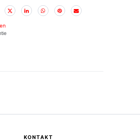
nen
ntie
KONTAKT