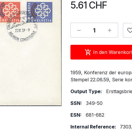
5.61
CHF
In den Warenkor
1959, Konferenz der europ
Stempel 22.06.59, Serie ko
Output Type:
Ersttagsbri
SSN:
349-50
ESN:
681-682
Internal Reference:
7303