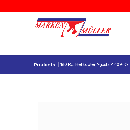
Zum Inhalt springen
BRIEFMARKEN
MÜNZEN & MEDAI
Products
180 Rp. Helikopter Agusta A-109-K2