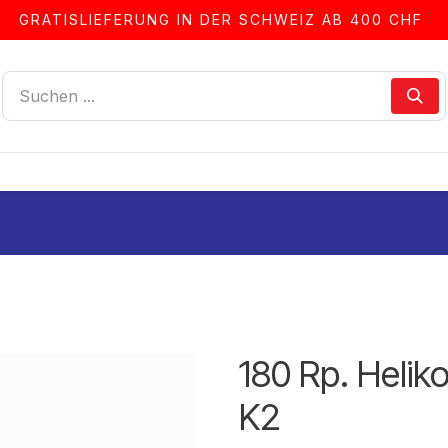
GRATISLIEFERUNG IN DER SCHWEIZ AB 400 CHF
LLEN
ALBEN & ZUBEHÖR
FRANKIERSERVICE
180 Rp. Helik
K2