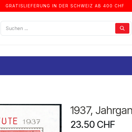
GRATISLIEFERUNG IN DER SCHWEIZ AB 400 CHF
LLEN
ALBEN & ZUBEHÖR
FRANKIERSERVICE
1937, Jahrga
23.50
CHF