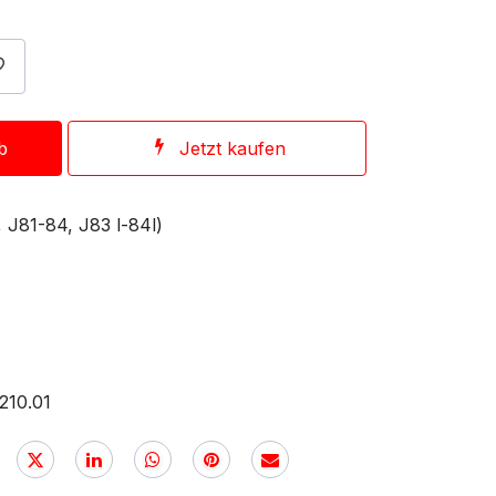
b
Jetzt kaufen
 J81-84, J83 l-84l)
210.01