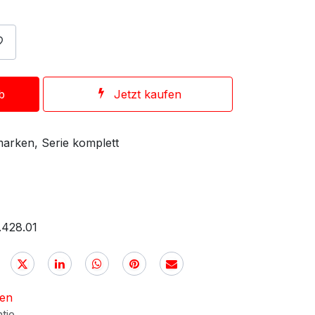
b
Jetzt kaufen
arken, Serie komplett
.428.01
nen
ntie