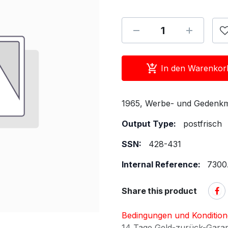
In den Warenkor
1965, Werbe- und Gedenkm
Output Type:
postfrisch
SSN:
428-431
Internal Reference:
7300
Share this product
Bedingungen und Konditio
14 Tage Geld-zurück-Gara