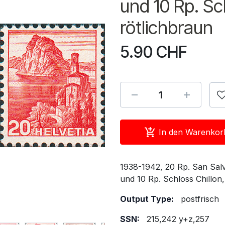
und 10 Rp. Sc
rötlichbraun
5.90
CHF
In den Warenkor
1938-1942, 20 Rp. San Salv
und 10 Rp. Schloss Chillon,
Output Type:
postfrisch
SSN:
215,242 y+z,257