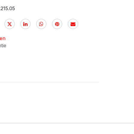
.215.05
nen
ntie