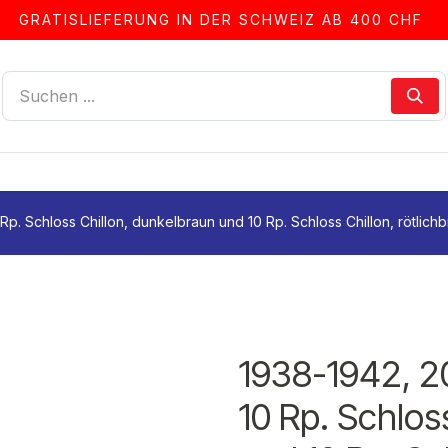
GRATISLIEFERUNG IN DER SCHWEIZ AB 400 CHF
LLEN
ALBEN & ZUBEHÖR
FRANKIERSERVICE
Rp. Schloss Chillon, dunkelbraun und 10 Rp. Schloss Chillon, rötlich
1938-1942, 20
10 Rp. Schlos