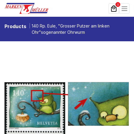
Zum Inhalt springen
0
Products
140 Rp. Eule, "Grosser Putzer am linken
Ohr"sogenannter Ohrwurm