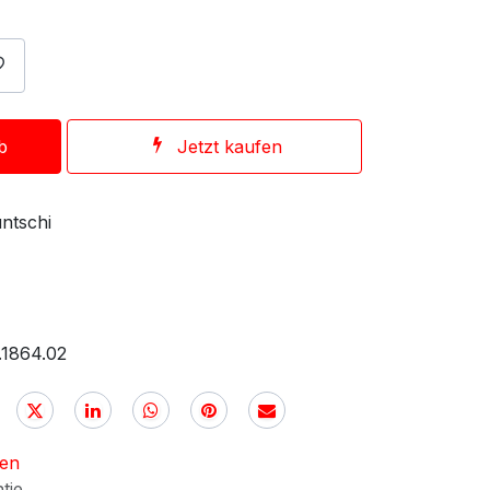
b
Jetzt kaufen
ntschi
.1864.02
nen
ntie