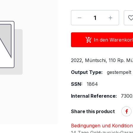
In den Warenkor
2022, Müntschi, 110 Rp. Mü
Output Type:
gestempelt
SSN:
1864
Internal Reference:
7300
Share this product
Bedingungen und Konditio
14 Tage Geld-zurück-Gara