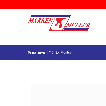
Zum Inhalt springen
BRIEFMARKEN
MÜNZEN & MEDAI
Products
110 Rp. Müntschi