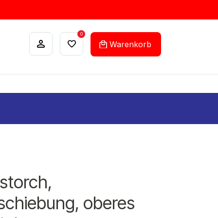
0
Warenkorb
ANKÄUFE
FEHLLISTEN-SERVICE
storch,
chiebung, oberes