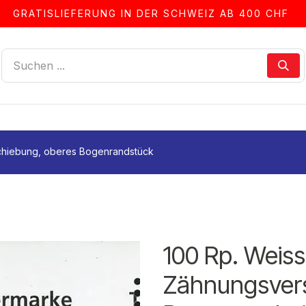
GRATISLIEFERUNG IN DER SCHWEIZ AB 400 CHF
LLEN
ALBEN & ZUBEHÖR
FRANKIERSERVICE
chiebung, oberes Bogenrandstück
100 Rp. Weiss
Zähnungsvers