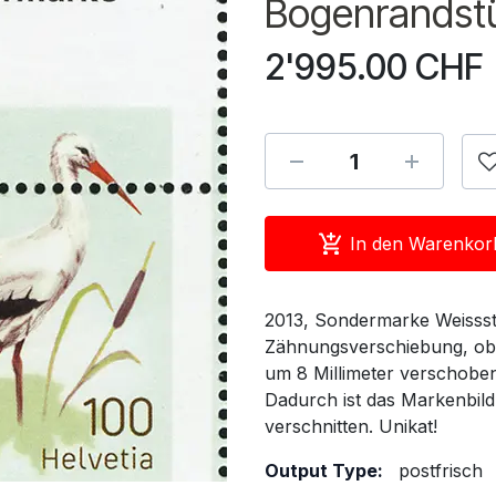
Bogenrandst
2'995.00
CHF
In den Warenkor
2013, Sondermarke Weissst
Zähnungsverschiebung, obe
um 8 Millimeter verschobe
Dadurch ist das Markenbil
verschnitten. Unikat!
Output Type:
postfrisch