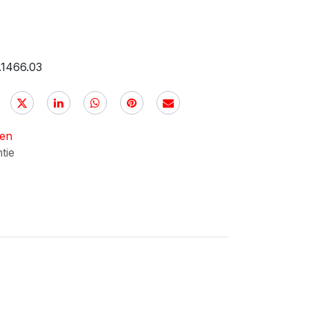
.1466.03
nen
ntie