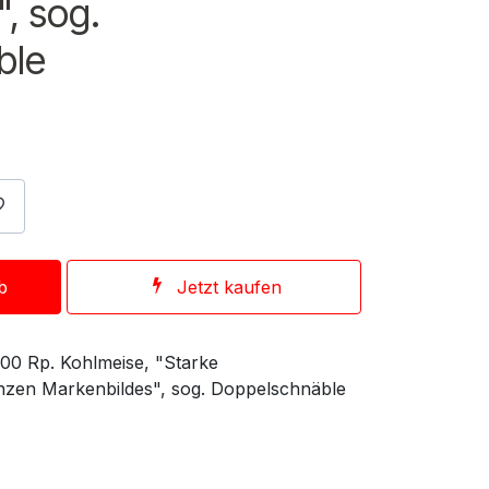
, sog.
ble
b
Jetzt kaufen
100 Rp. Kohlmeise, "Starke
zen Markenbildes", sog. Doppelschnäble