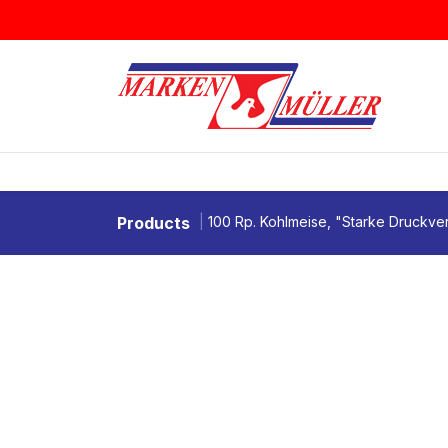
Zum Inhalt springen
BRIEFMARKEN
MÜNZEN & MEDAI
Products
100 Rp. Kohlmeise, "Starke Druckv