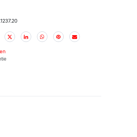
1237.20
nen
ntie