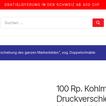
GRATISLIEFERUNG IN DER SCHWEIZ AB 400 CHF
LLEN
ALBEN & ZUBEHÖR
FRANKIERSERVICE
erschiebung des ganzen Markenbildes", sog. Doppelschnäble
100 Rp. Kohlm
Druckverschi