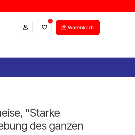
0
Warenkorb
ANKÄUFE
FEHLLISTEN-SERVICE
eise, "Starke
ebung des ganzen