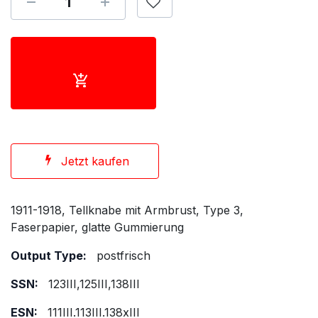
Jetzt kaufen
1911-1918, Tellknabe mit Armbrust, Type 3,
Faserpapier, glatte Gummierung
Output Type:
postfrisch
SSN:
123III,125III,138III
ESN:
111III.113III.138xIII