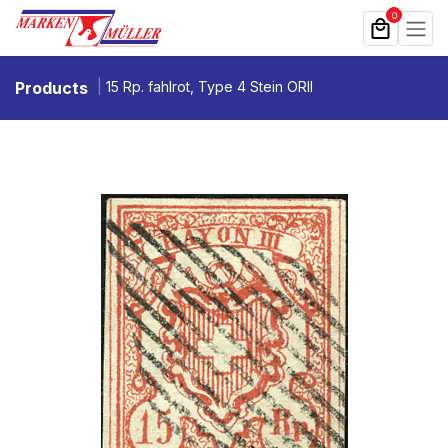
Zum Inhalt springen
0
Products
15 Rp. fahlrot, Type 4 Stein ORII