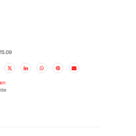
15.09
nen
ntie