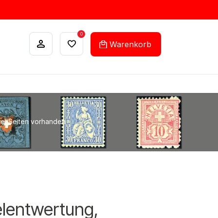
0
Warenkorb
ANKÄUFE
FEHLLISTEN-SERVICE
zwei Seiten vorhanden
elentwertung,