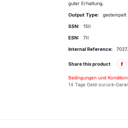
guter Erhaltung.
Output Type:
gestempelt
SSN:
15II
ESN:
7II
Internal Reference:
7037.
Share this product
Bedingungen und Konditio
14 Tage Geld-zurück-Gara