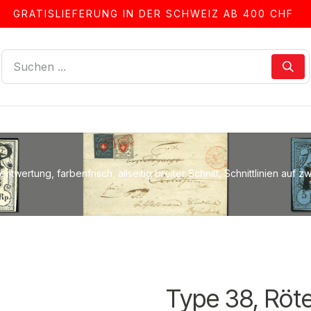
GRATISLIEFERUNG IN DER SCHWEIZ AB 400 CHF
LLEN
ALBEN & ZUBEHÖR
FRANKIERSERVICE
ntwertung, farbenfrisch, allseitig breiter Schnitt, Schnittlinien auf 
Type 38, Röt