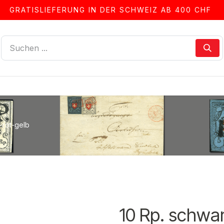
GRATISLIEFERUNG IN DER SCHWEIZ AB 400 CHF
LLEN
ALBEN & ZUBEHÖR
FRANKIERSERVICE
-rot-gelb
10 Rp. schwar