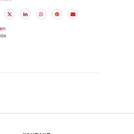
nen
ntie