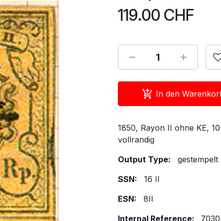
119.00
CHF
In den Warenkor
1850, Rayon II ohne KE, 10
vollrandig
Output Type:
gestempelt
SSN:
16 II
ESN:
8II
Internal Reference:
7030.