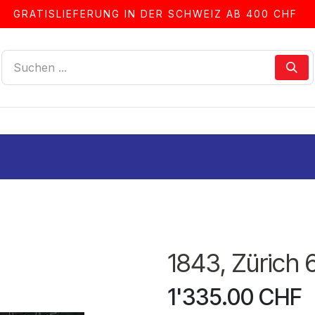
GRATISLIEFERUNG IN DER SCHWEIZ AB 400 CHF
LLEN
ALBEN & ZUBEHÖR
FRANKIERSERVICE
1843, Zürich 
1'335.00
CHF