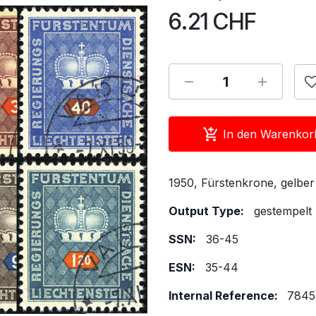
6.21
CHF
In den Warenkor
1950, Fürstenkrone, gelber
Output Type:
gestempelt
SSN:
36-45
ESN:
35-44
Internal Reference:
7845