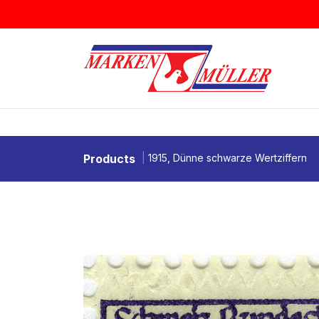
Zum Inhalt springen
BRIEFMARKEN
MÜNZEN & MEDAI
Products
1915, Dünne schwarze Wertziffern