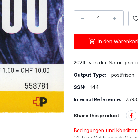
In den Warenkor
2024, Von der Natur gezeic
Output Type:
postfrisch,
SSN:
144
Internal Reference:
7593.
Share this product
Bedingungen und Konditio
14 Tage Geld-zurück-Gara