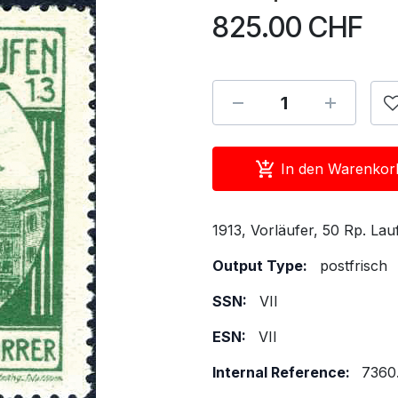
825.00
CHF
In den Warenkor
1913, Vorläufer, 50 Rp. Lau
Output Type:
postfrisch
SSN:
VII
ESN:
VII
Internal Reference:
7360