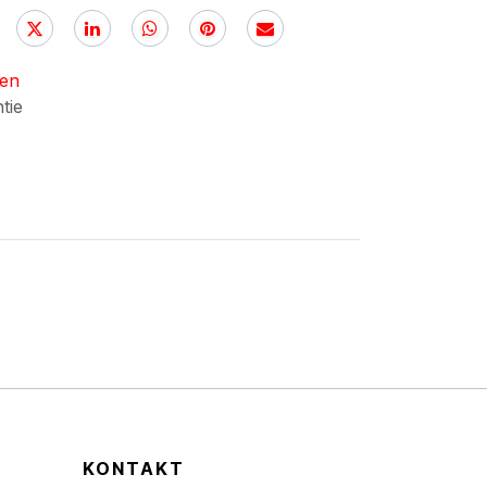
nen
ntie
KONTAKT