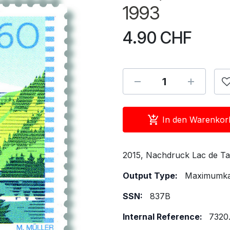
1993
4.90
CHF
In den Warenkor
2015, Nachdruck Lac de Ta
Output Type:
Maximumka
SSN:
837B
Internal Reference:
7320