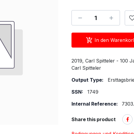
In den Warenkor
2019, Carl Spitteler - 100 
Carl Spitteler
Output Type:
Ersttagsbri
SSN:
1749
Internal Reference:
7303
Share this product
Bedingungen und Konditio