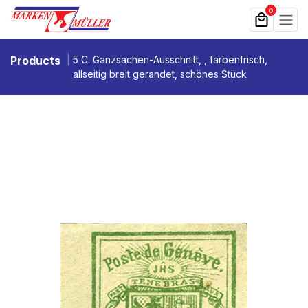
Zum Inhalt springen
0
Products
5 C. Ganzsachen-Ausschnitt, , farbenfrisch,
allseitig breit gerandet, schönes Stück